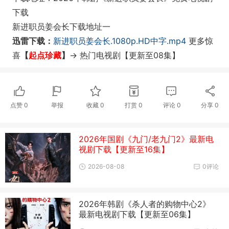
下载
新进职员姜会长下载地址一
迅雷下载：
新进职员姜会长.1080p.HD中字.mp4
更多惊
喜
【
起点珍藏
】
-> 热门电视剧
【更新至08集】
点赞
0
举报
收藏
0
打赏
0
评论
0
分享
0
2026年国剧《九门/老九门2》最新电
视剧下载【更新至16集】
2026-08-08
0评论
2026年韩剧《杀人者的购物中心2》
最新电视剧下载【更新至06集】