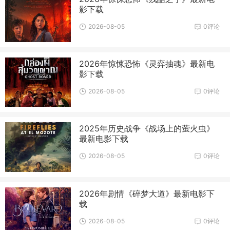
影下载
2026-08-05
0评论
2026年惊悚恐怖《灵弈抽魂》最新电
影下载
2026-08-05
0评论
2025年历史战争《战场上的萤火虫》
最新电影下载
2026-08-05
0评论
2026年剧情《碎梦大道》最新电影下
载
2026-08-05
0评论