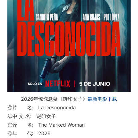
2026年惊悚悬疑《谜印女子》
最新电影下载
◎片 名: La Desconocida
◎中 文 名: 谜印女子
◎译 名: The Marked Woman
◎年 代: 2026