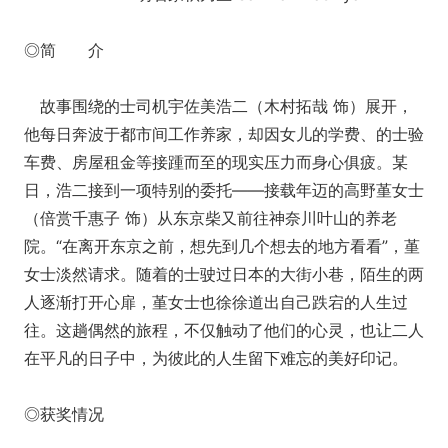
◎简 介
故事围绕的士司机宇佐美浩二（木村拓哉 饰）展开，
他每日奔波于都市间工作养家，却因女儿的学费、的士验
车费、房屋租金等接踵而至的现实压力而身心俱疲。某
日，浩二接到一项特别的委托——接载年迈的高野堇女士
（倍赏千惠子 饰）从东京柴又前往神奈川叶山的养老
院。“在离开东京之前，想先到几个想去的地方看看”，堇
女士淡然请求。随着的士驶过日本的大街小巷，陌生的两
人逐渐打开心扉，堇女士也徐徐道出自己跌宕的人生过
往。这趟偶然的旅程，不仅触动了他们的心灵，也让二人
在平凡的日子中，为彼此的人生留下难忘的美好印记。
◎获奖情况