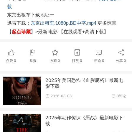
载
东京出租车下载地址一
迅雷下载：
东京出租车.1080p.BD中字.mp4
更多惊喜
起点珍藏
电影
【
】>最新
【在线观看+高清下载】
点赞
0
举报
收藏
0
打赏
0
评论
0
分享
0
2025年美国恐怖《血腥腐朽》最新电
影下载
2026-08-08
0评论
2025年动作惊悚《恶战》最新电影下
载