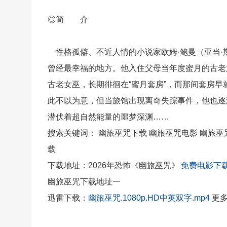
◎简 介
性格孤僻、不近人情的小说家欧姆·鲍曼（亚当·
曾经最幸福的地方。他入住父母当年度蜜月的古老
古老女巫，长期徘徊在“蜜月套房”，而那间套房
此不以为意，但当旅馆出现离奇失踪事件，他也逐
潜伏着超自然能量的噩梦深渊……
搜索关键词： 幽旅巫咒下载 幽旅巫咒电影 幽旅巫
载
下载地址：2026年恐怖《幽旅巫咒》
免费电影下
幽旅巫咒下载地址一
迅雷下载：
幽旅巫咒.1080p.HD中英双字.mp4
更多