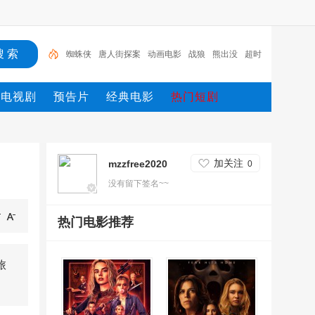
蜘蛛侠
唐人街探案
动画电影
战狼
熊出没
超时
空
哥斯拉
重生
冰雪奇缘2
斗罗大陆
电视剧
预告片
经典电影
热门短剧
加关注
mzzfree2020
0
没有留下签名~~
热门电影推荐
旅