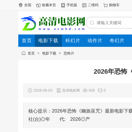
全国
收藏本页
手机版
二维码
购物车
首页
电影下载
科幻片
动作片
奇幻片
电影专题
下载帮助
首页
>
电影下载
>
恐怖片
2026年恐
2026-06-03
高清电影网
928
0
核心提示：2026年恐怖《幽旅巫咒》最新电影下载
社(台)◎年 代: 2026◎产