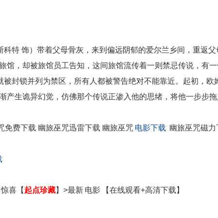
斯科特 饰）带着父母骨灰，来到偏远阴郁的爱尔兰乡间，重返父
旅馆，却被旅馆员工告知，这间旅馆流传着一则禁忌传说，有一
早就被封锁并列为禁区，所有人都被警告绝对不能靠近。起初，欧
渐产生诡异幻觉，仿佛那个传说正渗入他的思绪，将他一步步拖
咒免费下载 幽旅巫咒迅雷下载 幽旅巫咒
电影下载
幽旅巫咒磁力
载
惊喜【
起点珍藏
】>最新
电影
【在线观看+高清下载】