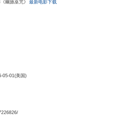
恐怖《幽旅巫咒》
最新电影下载
26-05-01(美国)
7226826/