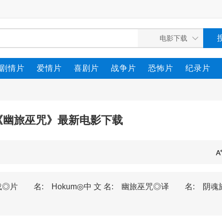
剧情片
爱情片
喜剧片
战争片
恐怖片
纪录片
怖《幽旅巫咒》最新电影下载
◎片 名: Hokum◎中 文 名: 幽旅巫咒◎译 名: 阴魂