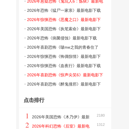
载
2026年悬疑恐怖《鬼玩人6：炼狱》最新电
影下载
2026年恐怖《猛尸一家亲》最新电影下载
2026年惊悚恐怖《恶魔之口》最新电影下
载
2026年美国恐怖《执笔索命》最新电影下
载
2026年恐怖《病菌侵蚀》最新电影下载
2026年喜剧恐怖《啵me之我的青春住了
鬼》最新电影下载
2026年惊悚恐怖《怖偶惊情》最新电影下
载
2026年惊悚恐怖《血夜行》最新电影下载
2026年喜剧恐怖《惊声尖笑6》最新电影下
载
2026年喜剧恐怖《醉鬼撞邪》最新电影下
载
点击排行
1
2180
2026年美国恐怖《木乃伊》最新
2
1312
电影下载
2026年科幻恐怖《后室》最新电