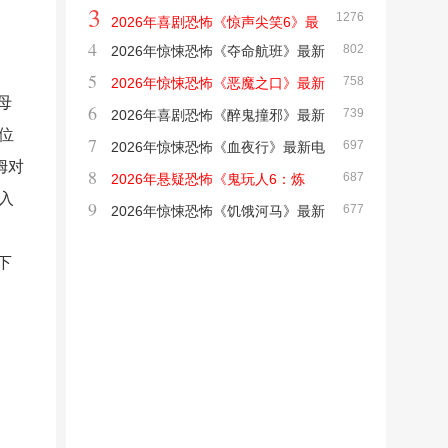
3
1276
影下载
2026年喜剧恐怖《惊声尖笑6》最
4
802
2026年惊悚恐怖《夺命航班》最新
新电影下载
5
758
电影下载
2026年惊悚恐怖《恶魔之口》最新
母
6
739
电影下载
2026年喜剧恐怖《醉鬼撞邪》最新
位
7
697
电影下载
2026年惊悚恐怖《血夜行》最新电
姆对
8
687
影下载
2026年悬疑恐怖《鬼玩人6：炼
入
9
677
狱》最新电影下载
2026年惊悚恐怖《饥饿河马》最新
电影下载
下