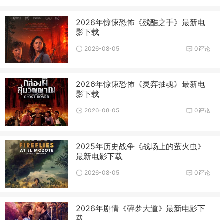
2026年惊悚恐怖《残酷之手》最新电
影下载
2026-08-05
0评论
2026年惊悚恐怖《灵弈抽魂》最新电
影下载
2026-08-05
0评论
2025年历史战争《战场上的萤火虫》
最新电影下载
2026-08-05
0评论
2026年剧情《碎梦大道》最新电影下
载