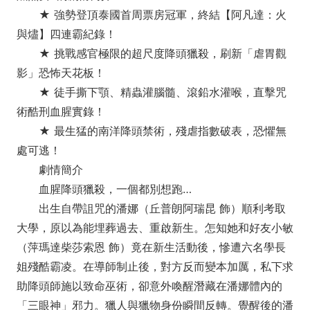
★ 強勢登頂泰國首周票房冠軍，終結【阿凡達：火
與燼】四連霸紀錄！
★ 挑戰感官極限的超尺度降頭獵殺，刷新「虐胃觀
影」恐怖天花板！
★ 徒手撕下顎、精蟲灌腦髓、滾鉛水灌喉，直擊咒
術酷刑血腥實錄！
★ 最生猛的南洋降頭禁術，殘虐指數破表，恐懼無
處可逃！
劇情簡介
血腥降頭獵殺，一個都別想跑…
出生自帶詛咒的潘娜（丘普朗阿瑞昆 飾）順利考取
大學，原以為能埋葬過去、重啟新生。怎知她和好友小敏
（萍瑪達柴莎索恩 飾）竟在新生活動後，慘遭六名學長
姐殘酷霸凌。在導師制止後，對方反而變本加厲，私下求
助降頭師施以致命巫術，卻意外喚醒潛藏在潘娜體內的
「三眼神」邪力。獵人與獵物身份瞬間反轉。覺醒後的潘