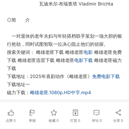
瓦迪米尔·布瑞查塔 Vladimir Brichta
◎简 介
一对退休的老年夫妇与年轻搭档联手策划一场大胆的银
行抢劫，同时试图智取一位决心阻止他们的侦探。
搜索关键词： 雌雄老匪下载 雌雄老匪
电影
雌雄老匪免费
下载 雌雄老匪迅雷下载 雌雄老匪
电影下载
雌雄老匪磁力
下载
下载地址：2025年喜剧动作《雌雄老匪》
免费电影下载
下载地址一
磁力下载：
雌雄老匪.1080p.HD中字.mp4
点赞
0
举报
收藏
0
打赏
0
评论
0
分享
0