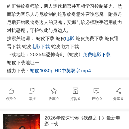
的哥特纹身师珍，两人迅速相恋并互相学习控制能力。然
而珍为音乐人丹尼纹制的蛇形纹身意外召唤恶魔，附身丹
尼后开始吸食身边人的灵魂，安娜与珍必须联手运用能力
对抗恶魔，守护彼此与身边人。
搜索关键词： 蛇皮下载 蛇皮
电影
蛇皮免费下载 蛇皮迅
雷下载 蛇皮
电影下载
蛇皮磁力下载
下载地址：2025年恐怖奇幻《蛇皮》
免费电影下载
蛇皮下载地址一
磁力下载：
蛇皮.1080p.HD中英双字.mp4
点赞
0
举报
收藏
0
打赏
0
评论
0
分享
0
2026年惊悚恐怖《残酷之手》最新电
影下载