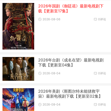
2026年国剧《御廷谣》最新电视剧下
载【更新至17集】
2026-08-06
0评论
2026年台剧《成名在望》最新电视剧
下载【更新至04集】
2026-08-04
0评论
2026年美剧《斯图尔特未能拯救宇
宙》最新电视剧下载【更新至02集】
2026-08-04
0评论