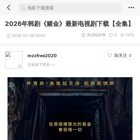
2026年韩剧《赌金》最新电视剧下载【全集】
高清电影网
0
1515
2026-05-29 09:49
加关注
mzzfree2020
0
没有留下签名~~