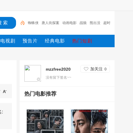
蜘蛛侠
唐人街探案
动画电影
战狼
熊出没
超时
空
哥斯拉
重生
冰雪奇缘2
斗罗大陆
电视剧
预告片
经典电影
热门短剧
加关注
mzzfree2020
0
没有留下签名~~
热门电影推荐
: