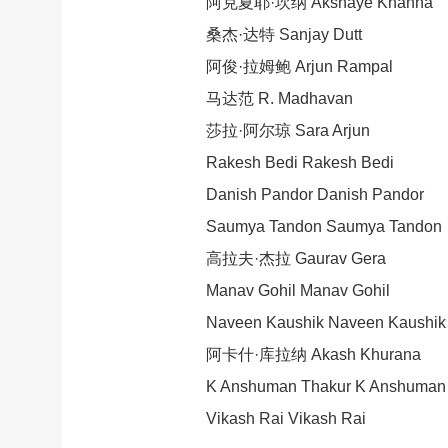
阿克夏耶·坎纳 Akshaye Khanna
桑杰·达特 Sanjay Dutt
阿俊·拉姆鲍 Arjun Rampal
马达范 R. Madhavan
莎拉·阿尔琼 Sara Arjun
Rakesh Bedi Rakesh Bedi
Danish Pandor Danish Pandor
Saumya Tandon Saumya Tandon
高拉夫·杰拉 Gaurav Gera
Manav Gohil Manav Gohil
Naveen Kaushik Naveen Kaushik
阿卡什·库拉纳 Akash Khurana
K Anshuman Thakur K Anshuman T
Vikash Rai Vikash Rai