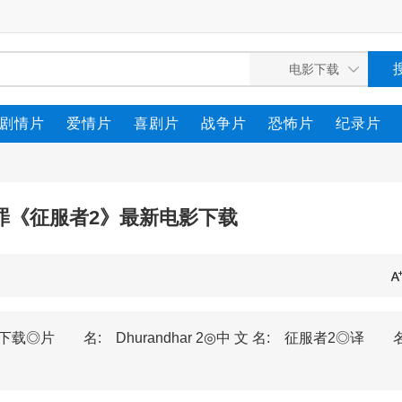
剧情片
爱情片
喜剧片
战争片
恐怖片
纪录片
犯罪《征服者2》最新电影下载
◎片 名: Dhurandhar 2◎中 文 名: 征服者2◎译 名