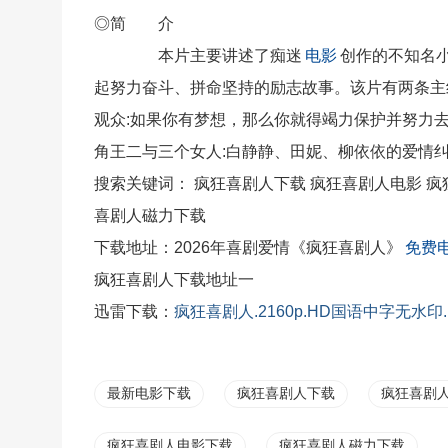
◎简 介
本片主要讲述了痴迷
电影
创作的不知名小
起努力奋斗、拼命坚持的励志故事。该片有两条主
观众:如果你有梦想，那么你就得竭力保护并努力去
角王二与三个女人:白静静、田妮、柳依依的爱情
搜索关键词： 疯狂喜剧人下载 疯狂喜剧人电影 疯
喜剧人磁力下载
下载地址：2026年喜剧爱情《疯狂喜剧人》
免费
疯狂喜剧人下载地址一
迅雷
下载：
疯狂喜剧人.2160p.HD国语中字无水印.
最新电影下载
疯狂喜剧人下载
疯狂喜剧
疯狂喜剧人电影下载
疯狂喜剧人磁力下载