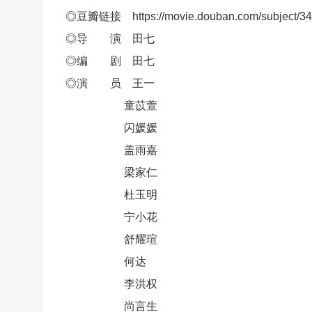
◎豆瓣链接 https://movie.douban.com/subject/34
◎导 演 田七
◎编 剧 田七
◎演 员 王一
童苡萱
闪媛媛
盖雨嘉
梁家仁
杜玉明
宁小花
舒耀瑄
何达
李洪权
尚言生