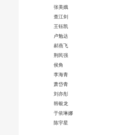
张美娥
查江剑
王钰凯
卢勉达
郝燕飞
荆民强
侯角
李海青
萧岱青
刘亦彤
韩银龙
于依琳娜
陈宇星