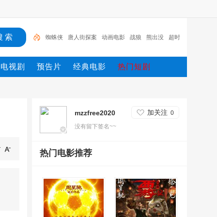
蜘蛛侠
唐人街探案
动画电影
战狼
熊出没
超时
空
哥斯拉
重生
冰雪奇缘2
斗罗大陆
电视剧
预告片
经典电影
热门短剧
加关注
mzzfree2020
0
没有留下签名~~
热门电影推荐
◎年