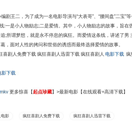
编剧王二，为了成为一名电影导演与“大表哥”、“腰间盘”二宝”等
线:一是小人物励志;二是爱情。其中，小人物励志的故事，旨在
追;所谓梦想，就是永不停息的疯狂。而爱情这条线，讲述了男 
纠葛，面对人性的拷问和世俗的诱惑而最终选择爱情的故事。
狂喜剧人免费下载 疯狂喜剧人迅雷下载 疯狂喜剧人
电影下载
疯
电影下载
mkv
更多
惊喜【
起点珍藏
】>最新电影【在线观看+高清下载】
人电影
疯狂喜剧人免费下载
疯狂喜剧人迅雷下载