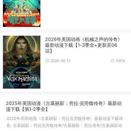
2026年美国动画《机械之声的传奇》
最新动漫下载【1-3季全+更新至06
话】
2026-06-12
0评论
2025年美国动漫《古墓丽影：劳拉·克劳馥传奇》最新动
漫下载【第1-2季全】
2025年美国动漫《古墓丽影：劳拉克劳馥传奇》最新动漫下载译
名: 古墓丽影：劳拉克劳馥传奇/古墓丽影：劳拉传奇/古墓丽影动