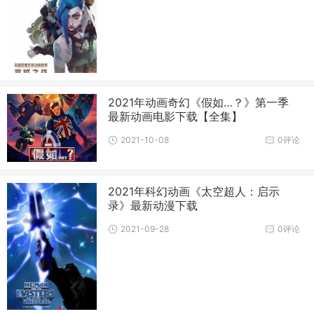
2021年动画奇幻《假如…？》第一季
最新动画电影下载【全集】
2021-10-08
0评论
2021年科幻动画《太空超人：启示
录》最新动漫下载
2021-09-28
0评论