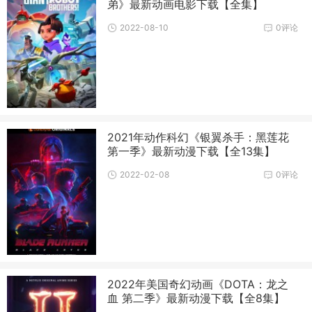
弟》最新动画电影下载【全集】
2022-08-10
0评论
2021年动作科幻《银翼杀手：黑莲花
第一季》最新动漫下载【全13集】
2022-02-08
0评论
2022年美国奇幻动画《DOTA：龙之
血 第二季》最新动漫下载【全8集】