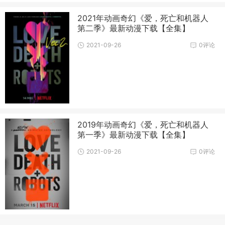
2021年动画奇幻《爱，死亡和机器人
第二季》最新动漫下载【全集】
2021-09-26
0评论
2019年动画奇幻《爱，死亡和机器人
第一季》最新动漫下载【全集】
2021-09-26
0评论