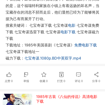
的是，这个福瑞特利家族在小镇上有着远扬的坏名声，当
宝藏存在的消息不胫而走后，他们显然已经为了能够将其
据为己有而展开了行动。
搜索关键词： 七宝奇谋下载 七宝奇谋
电影
七宝奇谋免费
下载 七宝奇谋迅雷下载 七宝奇谋
电影下载
七宝奇谋磁力
下载
下载地址：1985年美国喜剧《七宝奇谋》
免费电影下载
七宝奇谋下载地址一
磁力下载：
七宝奇谋.1080p.BD中英双字.mp4
点赞
0
举报
收藏
0
打赏
0
评论
0
分享
0
1985年古装《八仙的传说》高清电影
下载