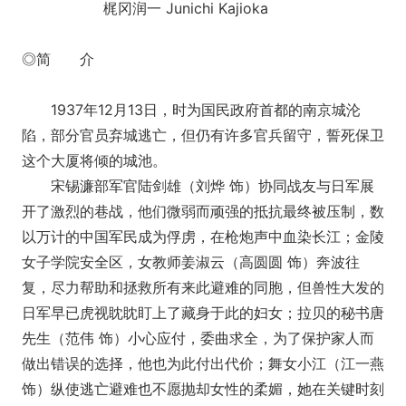
梶冈润一 Junichi Kajioka
◎简 介
1937年12月13日，时为国民政府首都的南京城沦
陷，部分官员弃城逃亡，但仍有许多官兵留守，誓死保卫
这个大厦将倾的城池。
宋锡濂部军官陆剑雄（刘烨 饰）协同战友与日军展
开了激烈的巷战，他们微弱而顽强的抵抗最终被压制，数
以万计的中国军民成为俘虏，在枪炮声中血染长江；金陵
女子学院安全区，女教师姜淑云（高圆圆 饰）奔波往
复，尽力帮助和拯救所有来此避难的同胞，但兽性大发的
日军早已虎视眈眈盯上了藏身于此的妇女；拉贝的秘书唐
先生（范伟 饰）小心应付，委曲求全，为了保护家人而
做出错误的选择，他也为此付出代价；舞女小江（江一燕
饰）纵使逃亡避难也不愿抛却女性的柔媚，她在关键时刻