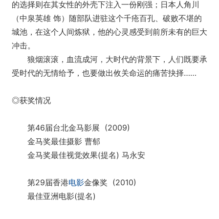
的选择则在其女性的外壳下注入一份刚强；日本人角川
（中泉英雄 饰）随部队进驻这个千疮百孔、破败不堪的
城池，在这个人间炼狱，他的心灵感受到前所未有的巨大
冲击。
狼烟滚滚，血流成河，大时代的背景下，人们既要承
受时代的无情给予，也要做出攸关命运的痛苦抉择……
◎获奖情况
第46届台北金马影展 (2009)
金马奖最佳摄影 曹郁
金马奖最佳视觉效果(提名) 马永安
第29届香港
电影
金像奖 (2010)
最佳亚洲电影(提名)