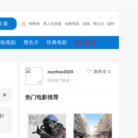
蜘蛛侠
唐人街探案
动画电影
战狼
熊出没
超时
空
哥斯拉
重生
冰雪奇缘2
斗罗大陆
电视剧
预告片
经典电影
热门短剧
加关注
mzzfree2020
0
没有留下签名~~
热门电影推荐
/