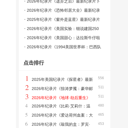
回演唱会电影》最新纪录片下载
2026年纪录片《遗弃之后》最新纪录片下
载
2026年纪录片《恐怖邻居大全》最新纪录
片下载
2025年纪录片《窗外是蓝星》最新纪录片
下载
2026年纪录片《美国实验：细说建国250
年》最新纪录片下载
2026年纪录片《美国甜心：达拉斯牛仔啦
啦队第三季》最新纪录片下载
2026年纪录片《1994美国世界杯：巴西队
荣耀再临》最新纪录片下载
点击排行
1
556
2025年美国纪录片《探星者》最新
2
511
纪录片下载
2026年纪录片《惊涛梦魇：豪华邮
3
511
轮沉没事件》最新纪录片下载
2026年纪录片《地球·劫后重生》
4
480
2026年纪录片《比莉·艾莉什：温
最新纪录片下载
5
465
柔重击巡回演唱会电影》最新纪录片下载
2026年纪录片《爱达荷州血案：大
6
453
学梦魇》最新纪录片下载
2026年纪录片《敲我的盒：罗宾·