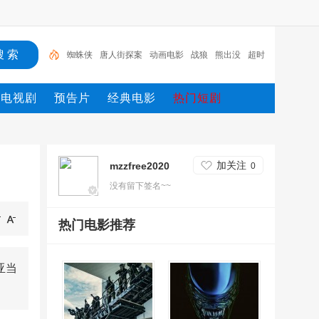
蜘蛛侠
唐人街探案
动画电影
战狼
熊出没
超时
空
哥斯拉
重生
冰雪奇缘2
斗罗大陆
电视剧
预告片
经典电影
热门短剧
加关注
mzzfree2020
0
没有留下签名~~
热门电影推荐
亚当