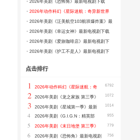
剧下载【更新至05集】
2026年美剧《恐怖角》最新电视剧下载
【全集】
2026年动作科幻《星际迷航：奇异新世界
第四季》最新电视剧下载【更新至02集】
2026年美剧《泛美航空103航班爆炸案》最
新电视剧下载【全集】
2026年美剧《幸运女神》最新电视剧下载
【更新至04集】
2026年美剧《爱旅咖啡店》最新电视剧下
载【全集】
2026年美剧《护工不是人》最新电视剧下
载【全集】
点击排行
1
6792
2026年动作科幻《星际迷航：奇
2
1072
异新世界 第四季》最新电视剧下载【更新至
2026年美剧《龙之家族 第三季》
3
1014
02集】
最新电视剧下载【更新至07集】
2026年美剧《星城第一季》最新
4
955
2026年美剧《G.I.G.N：精英部
电视剧下载【全集】
5
779
队》最新电视剧下载【全集】
2026年美剧《末日地堡 第三季》
6
756
最新电视剧下载【更新至05集】
2026年美剧《恐怖角》最新电视剧