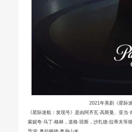
2021年美剧《星
《星际迷航：发现号》是由阿齐瓦·高斯曼、亚当·肯恩、
索妮夸·马丁-格林，道格·琼斯，沙扎德·拉蒂夫等
导演: 奥拉顿德·奥逊山米