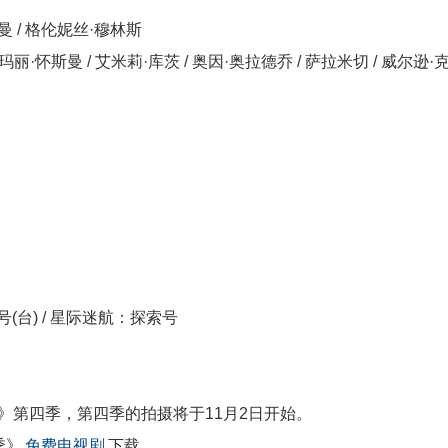
兹曼 / 格伦妮丝·穆林斯
/ 玛丽·怀斯曼 / 艾米莉·库茨 / 奥因·奥拉德乔 / 萨拉米切 / 威尔逊·
号(台) / 星际迷航：探索号
现号》第四季，第四季的拍摄将于11月2日开始。
季》
免费电视剧
下载