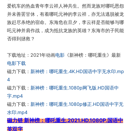
爱机车的热血青年李云祥人神共生。然而龙族对哪吒恩怨
并未善罢甘休，有着哪吒元神的李云祥，亦无法逃脱被龙
族赶尽杀绝的宿命。东海危在旦夕，李云祥是否能够与哪
吒元神并肩作战，成为抵抗龙族的英雄？东海市的子民能
否得到拯救？
下载地址：2021年动画
电影
《新神榜：哪吒重生》最新
电影下载
磁力下载：
新神榜：哪吒重生.4K.HD国语中字无水印.mp
4
磁力下载：
新神榜：哪吒重生.1080p网飞版.HD国语中
字.mp4
磁力下载：
新神榜：哪吒重生.1080p修正.HD国语中字无
水印.mp4
磁力链 新神榜：哪吒重生.2021.HD.1080P.国语中
英双字