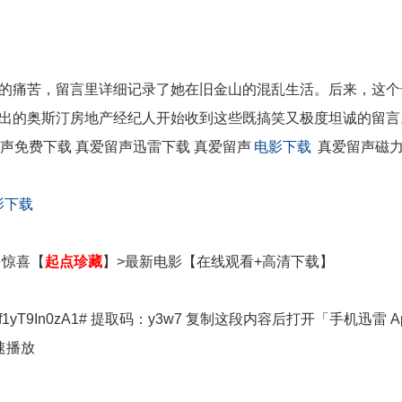
的痛苦，留言里详细记录了她在旧金山的混乱生活。后来，这个
出的奥斯汀房地产经纪人开始收到这些既搞笑又极度坦诚的留言
声免费下载 真爱留声迅雷下载 真爱留声
电影下载
真爱留声磁
影下载
多
惊喜【
起点珍藏
】>最新电影【在线观看+高清下载】
bttGsM7sf1yT9In0zA1# 提取码：y3w7 复制这段内容后打开「手机迅雷 A
速播放