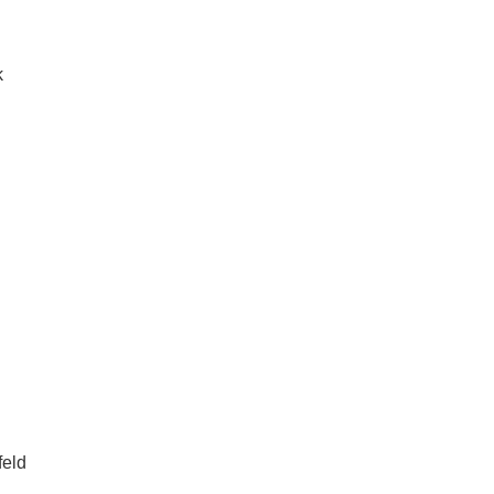
k
eld