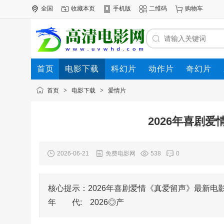
全国
收藏本页
手机版
二维码
购物车
首页
电影下载
科幻片
动作片
奇幻片
电影专题
下载帮助
首页
>
电影下载
>
爱情片
2026年喜剧
2026-06-21
免费电影网
538
0
核心提示：2026年喜剧爱情《真爱留声》最新电影下载◎片 
年 代: 2026◎产