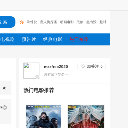
蜘蛛侠
唐人街探案
动画电影
战狼
熊出没
超时
空
哥斯拉
重生
冰雪奇缘2
斗罗大陆
电视剧
预告片
经典电影
热门短剧
加关注
mzzfree2020
0
没有留下签名~~
热门电影推荐
声◎