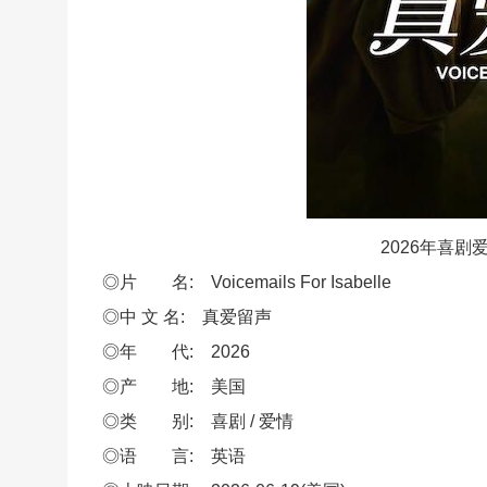
2026年喜
◎片 名: Voicemails For Isabelle
◎中 文 名: 真爱留声
◎年 代: 2026
◎产 地: 美国
◎类 别: 喜剧 / 爱情
◎语 言: 英语