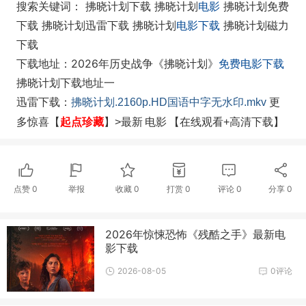
搜索关键词： 拂晓计划下载 拂晓计划
电影
拂晓计划免费
下载 拂晓计划迅雷下载 拂晓计划
电影下载
拂晓计划磁力
下载
下载地址：2026年历史战争《拂晓计划》
免费电影下载
拂晓计划下载地址一
迅雷下载：
拂晓计划.2160p.HD国语中字无水印.mkv
更
起点珍藏
电影
多惊喜【
】>最新
【在线观看+高清下载】
点赞
0
举报
收藏
0
打赏
0
评论
0
分享
0
2026年惊悚恐怖《残酷之手》最新电
影下载
2026-08-05
0评论