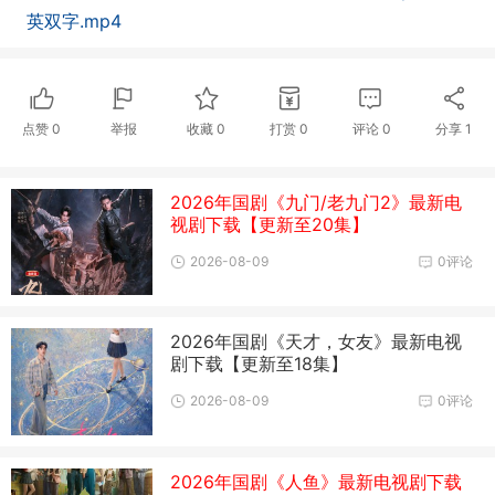
英双字.mp4
点赞
0
举报
收藏
0
打赏
0
评论
0
分享
1
2026年国剧《九门/老九门2》最新电
视剧下载【更新至20集】
2026-08-09
0评论
2026年国剧《天才，女友》最新电视
剧下载【更新至18集】
2026-08-09
0评论
2026年国剧《人鱼》最新电视剧下载