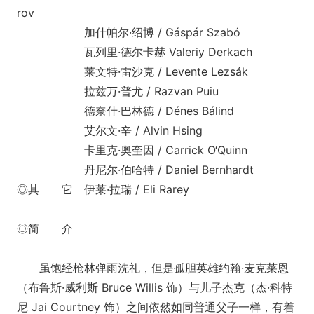
rov
加什帕尔·绍博 / Gáspár Szabó
瓦列里·德尔卡赫 Valeriy Derkach
莱文特·雷沙克 / Levente Lezsák
拉兹万·普尤 / Razvan Puiu
德奈什·巴林德 / Dénes Bálind
艾尔文·辛 / Alvin Hsing
卡里克·奥奎因 / Carrick O‘Quinn
丹尼尔·伯哈特 / Daniel Bernhardt
◎其 它 伊莱·拉瑞 / Eli Rarey
◎简 介
虽饱经枪林弹雨洗礼，但是孤胆英雄约翰·麦克莱恩
（布鲁斯·威利斯 Bruce Willis 饰）与儿子杰克（杰·科特
尼 Jai Courtney 饰）之间依然如同普通父子一样，有着