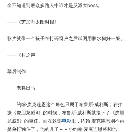
全不知道到底众多路人中谁才是反派大boss。
——《芝加哥太阳时报》
影片就像一个孩子在打碎窗户之后试图用胶水糊好一般。
——《村之声
幕后制作
老将出马
约翰·麦克连恩这个角色只属于布鲁斯·威利斯，在拍
摄《虎胆龙威4》的时候，布鲁斯·威利斯就接下了《虎胆
龙威5》的重任。而在这部
电影
里，约翰·麦克连恩则不再
是单打独斗了，他的儿子－－小约翰·麦克连恩将和他一