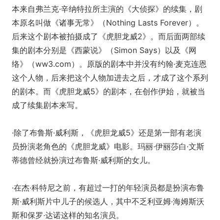
本来自弗兰克·辛纳特拉所主演的《大侦探》的续集，剧
本原名叫做《诸事无常》（Nothing Lasts Forever）。
后来这个剧本被拍摄成了《虎胆龙威2》。而后面两部续
集的剧本分别是《西蒙说》（Simon Says）以及《网
络》（ww3.com）。原版的剧本中并没有约翰·麦克连恩
这个人物，后来把这个人物加进去之后，才成了这个系列
的剧本。而《虎胆龙威5》的剧本，在创作伊始，就被当
成了续集剧本来写。
·除了布鲁斯·威利斯，《虎胆龙威5》还是第一部有老演
员扮演老角色的《虎胆龙威》电影。玛丽·伊丽莎白·文斯
蒂德曾经就扮演过布鲁斯·威利斯的女儿。
·在杰·科特尼之前，有超过一打的年轻演员都是扮演布鲁
斯·威利斯片中儿子的候选人，其中不乏利亚姆·海姆斯沃
斯和保罗·达诺这样的知名演员。