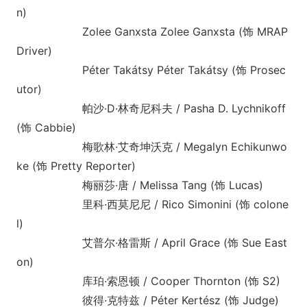
n)
Zolee Ganxsta Zolee Ganxsta (饰 MRAP
Driver)
Péter Takátsy Péter Takátsy (饰 Prosec
utor)
帕沙·D·林奇尼科夫 / Pasha D. Lychnikoff
(饰 Cabbie)
梅歌林·艾奇坤沃克 / Megalyn Echikunwo
ke (饰 Pretty Reporter)
梅丽莎·唐 / Melissa Tang (饰 Lucas)
里科·西莫尼尼 / Rico Simo
nini (饰 co
lone
l)
艾普尔·格雷斯 / April Grace (饰 Sue East
on)
库珀·索恩顿 / Cooper Thornton (饰 S2)
彼得·克特兹 / Péter Kertész (饰 Judge)