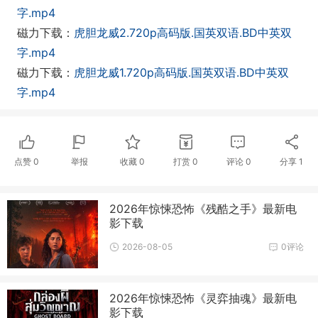
字.mp4
磁力下载：
虎胆龙威2.720p高码版.国英双语.BD中英双
字.mp4
磁力下载：
虎胆龙威1.720p高码版.国英双语.BD中英双
字.mp4
点赞
0
举报
收藏
0
打赏
0
评论
0
分享
1
2026年惊悚恐怖《残酷之手》最新电
影下载
2026-08-05
0评论
2026年惊悚恐怖《灵弈抽魂》最新电
影下载