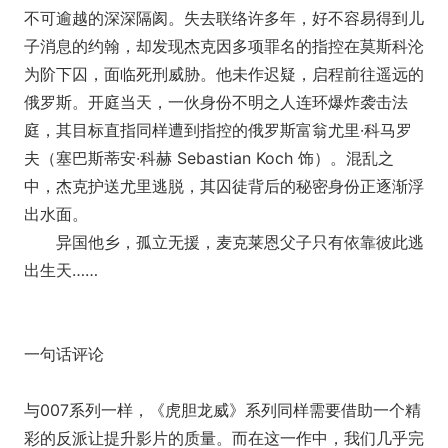
不可逾越的深深隔阂。失去联络许多年，好不容易得到儿
子消息的约翰，却发现杰克因多项罪名的指控在莫斯科沦
为阶下囚，面临死刑威胁。他未作迟疑，启程前往遥远的
俄罗斯。开庭当天，一伙身份不明之人连环爆炸袭击法
庭，其目标直指同样遭到指控的俄罗斯富翁尤里·科马罗
夫（塞巴斯蒂安·科赫 Sebastian Koch 饰）。混乱之
中，杰克护送尤里逃脱，其囚徒背后的秘密身份正逐渐浮
出水面。
异国他乡，孤立无援，麦克莱恩父子只有依靠彼此逃
出生天……
一句话评论
与007系列一样，《虎胆龙威》系列同样需要借助一个精
彩的反派让提升影片的质量。而在这一作中，我们几乎完