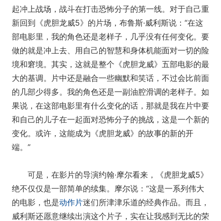
起冲上战场，战斗在打击恐怖分子的第一线。对于自己重
新回到《虎胆龙威5》的片场，布鲁斯·威利斯说：“在这
部电影里，我的角色还是老样子，几乎没有任何变化。要
做的就是冲上去、用自己的智慧和身体机能面对一切的险
境和窘境。其实，这就是整个《虎胆龙威》五部电影的最
大的基调。片中还是融合一些幽默和笑话，不过会比前面
的几部少得多。我的角色还是一副油腔滑调的老样子。如
果说，在这部电影里有什么变化的话，那就是我在片中要
和自己的儿子在一起面对恐怖分子的挑战，这是一个新的
变化。或许，这能成为《虎胆龙威》的故事的新的开
端。”
可是，在影片的导演约翰·摩尔看来，《虎胆龙威5》
绝不仅仅是一部简单的续集。摩尔说：“这是一系列伟大
的电影，也是
动作片
迷们所津津乐道的经典作品。而且，
威利斯还愿意继续出演这个片子，实在让我感到无比的荣