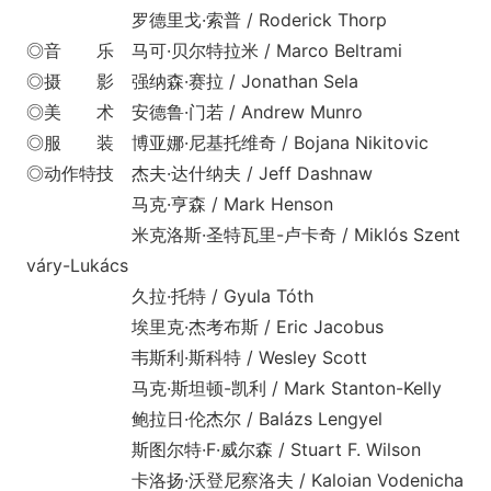
罗德里戈·索普 / Roderick Thorp
◎音 乐 马可·贝尔特拉米 / Marco Beltrami
◎摄 影 强纳森·赛拉 / Jo
nathan Sela
◎美 术 安德鲁·门若 / Andrew Munro
◎服 装 博亚娜·尼基托维奇 / Bojana Nikitovic
◎动作特技 杰夫·达什纳夫 / Jeff Dashnaw
马克·亨森 / Mark Henson
米克洛斯·圣特瓦里-卢卡奇 / Miklós Szent
váry-Lukács
久拉·托特 / Gyula Tóth
埃里克·杰考布斯 / Eric Jacobus
韦斯利·斯科特 / Wesley Scott
马克·斯坦顿-凯利 / Mark Stanton-Kelly
鲍拉日·伦杰尔 / Balázs Lengyel
斯图尔特·F·威尔森 / Stuart F. Wilson
卡洛扬·沃登尼察洛夫 / Kaloian Vodenicha