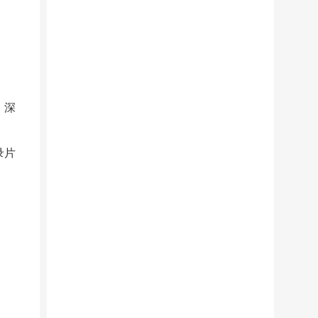
，深
录片