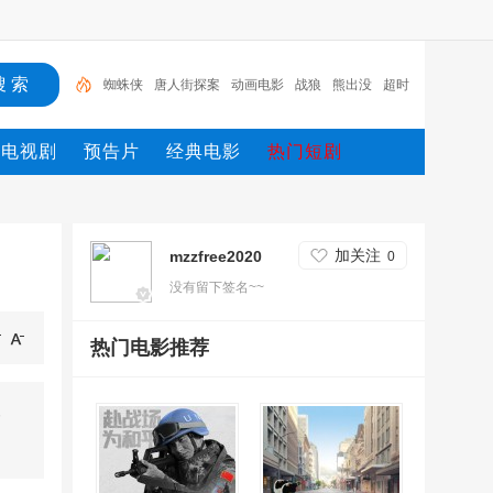
蜘蛛侠
唐人街探案
动画电影
战狼
熊出没
超时
空
哥斯拉
重生
冰雪奇缘2
斗罗大陆
电视剧
预告片
经典电影
热门短剧
加关注
mzzfree2020
0
没有留下签名~~
热门电影推荐
◎