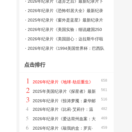
回演唱会电影》最新纪录片下载
2026年纪录片《遗弃之后》最新纪录片下
载
2026年纪录片《恐怖邻居大全》最新纪录
片下载
2025年纪录片《窗外是蓝星》最新纪录片
下载
2026年纪录片《美国实验：细说建国250
年》最新纪录片下载
2026年纪录片《美国甜心：达拉斯牛仔啦
啦队第三季》最新纪录片下载
2026年纪录片《1994美国世界杯：巴西队
荣耀再临》最新纪录片下载
点击排行
1
658
2026年纪录片《地球·劫后重生》
2
561
最新纪录片下载
2025年美国纪录片《探星者》最新
3
516
纪录片下载
2026年纪录片《惊涛梦魇：豪华邮
4
482
2026年纪录片《比莉·艾莉什：温
轮沉没事件》最新纪录片下载
5
469
柔重击巡回演唱会电影》最新纪录片下载
2026年纪录片《爱达荷州血案：大
6
459
学梦魇》最新纪录片下载
2026年纪录片《敲我的盒：罗宾·