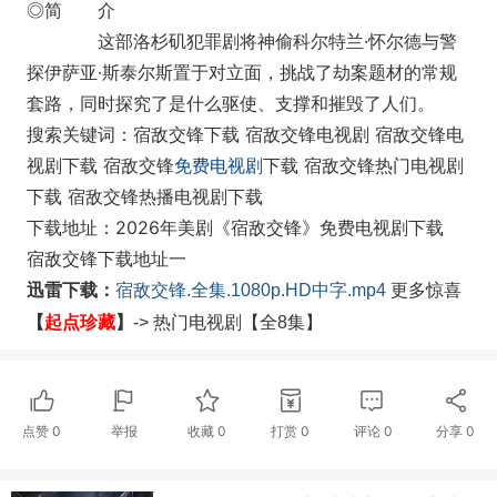
◎简 介
这部洛杉矶犯罪剧将神偷科尔特兰·怀尔德与警
探伊萨亚·斯泰尔斯置于对立面，挑战了劫案题材的常规
套路，同时探究了是什么驱使、支撑和摧毁了人们。
搜索关键词：宿敌交锋下载 宿敌交锋电视剧 宿敌交锋电
视剧下载 宿敌交锋
免费电视剧
下载 宿敌交锋热门电视剧
下载 宿敌交锋热播电视剧下载
下载地址：2026年美剧《宿敌交锋》免费电视剧下载
宿敌交锋下载地址一
迅雷下载：
宿敌交锋.全集.1080p.HD中字.mp4
更多惊喜
起点珍藏
】
【
-> 热门电视剧
【全8集】
点赞
0
举报
收藏
0
打赏
0
评论
0
分享
0