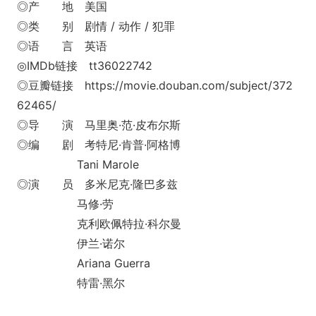
◎产 地 美国
◎类 别 剧情 / 动作 / 犯罪
◎语 言 英语
◎IMDb链接 tt36022742
◎豆瓣链接 https://movie.douban.com/subject/372
62465/
◎导 演 马里奥·范·皮布尔斯
◎编 剧 考特尼·肯普·阿格博
Tani Marole
◎演 员 多米尼克·隆巴多兹
马修·劳
克利欧佩特拉·科尔曼
伊兰·诺尔
Ariana Guerra
特雷·黑尔