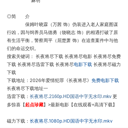
麻明
◎简 介
保姆叶晓霖（万茜 饰）伪装进入老人家庭图谋
行凶，因与饲养员马德勇（饶晓志 饰）的相遇打破了原
有生活平衡，警察周平（屈楚萧 饰）在追查案件中与他
们的命运交织。
搜索关键词： 长夜将尽下载 长夜将尽电影 长夜将尽免费
下载 长夜将尽迅雷下载 长夜将尽
电影下载
长夜将尽磁力
下载
下载地址：2026年爱情犯罪《长夜将尽》
免费电影下载
长夜将尽下载地址一
迅雷
下载：
长夜将尽.2160p.HD国语中字无水印.mkv
更
起点珍藏
多
惊喜【
】>最新电影【在线观看+高清下载】
磁力下载：
长夜将尽.1080p.HD国语中字无水印.mkv