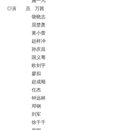
施一凡
◎演 员 万茜
饶晓志
屈楚萧
黄小蕾
赵梓冲
孙庆昌
国义骞
欧剑宇
廖拟
赵成顺
任杰
钟远林
邓钢
刘军
徐千千