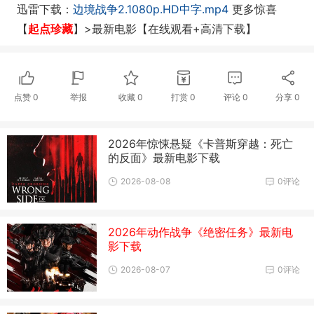
迅雷
下载：
边境战争2.1080p.HD中字.mp4
更多
惊喜
【
起点珍藏
】>最新电影【在线观看+高清下载】
点赞
0
举报
收藏
0
打赏
0
评论
0
分享
0
2026年惊悚悬疑《卡普斯穿越：死亡
的反面》最新电影下载
2026-08-08
0评论
2026年动作战争《绝密任务》最新电
影下载
2026-08-07
0评论